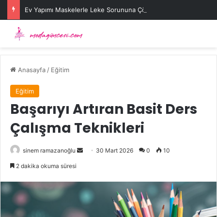
Ev Yapımı Maskelerle Leke Sorununa Çözüm Önerileri
Anasayfa
/
Eğitim
Eğitim
Başarıyı Artıran Basit Ders
Çalışma Teknikleri
Bir
sinem ramazanoğlu
30 Mart 2026
0
10
e-
2 dakika okuma süresi
posta
göndermek