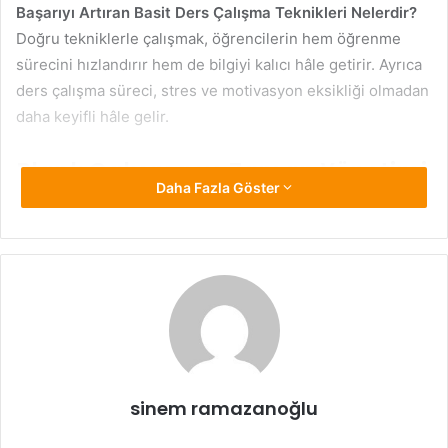
Başarıyı Artıran Basit Ders Çalışma Teknikleri Nelerdir?
Doğru tekniklerle çalışmak, öğrencilerin hem öğrenme
sürecini hızlandırır hem de bilgiyi kalıcı hâle getirir. Ayrıca
ders çalışma süreci, stres ve motivasyon eksikliği olmadan
daha keyifli hâle gelir.
Planlı Çalışma ve Zaman Yönetimi
Daha Fazla Göster
Başarılı bir ders çalışma sürecinin temelinde planlı hareket
etmek yatar. Plansız ve rastgele yapılan çalışmalar,
verimliliği düşürür ve zaman kaybına yol açar.
Günlük ve Haftalık Çalışma Programı Hazırlayın:
Hangi derse ne kadar zaman ayıracağınızı belirlemek,
düzenli çalışmayı kolaylaştırır.
Zaman Bloklama Yöntemini Kullanın:
Dersleri 40–50
sinem ramazanoğlu
dakikalık bloklara ayırıp her blok arasında 10 dakika