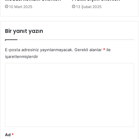
10 Mart 2025
13 Şubat 2025
Bir yanıt yazın
E-posta adresiniz yayınlanmayacak.
Gerekli alanlar
*
ile
işaretlenmişlerdir
Y
o
r
u
m
*
Ad
*