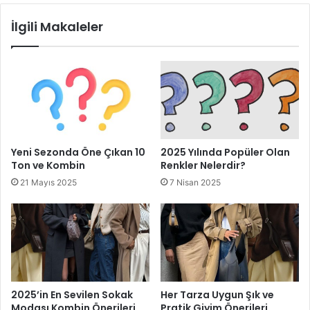
giyeceğinizi seçerken elbisenizin renk düzenini ve içinde
bulunduğu durumu göz önünde bulundurmanız önemlidir.
İlgili Makaleler
Mor Elbise Altına Hangi Renk Ayakkabı Giyilir
Yeni Sezonda Öne Çıkan 10
2025 Yılında Popüler Olan
Ton ve Kombin
Renkler Nelerdir?
21 Mayıs 2025
7 Nisan 2025
2025’in En Sevilen Sokak
Her Tarza Uygun Şık ve
Modası Kombin Önerileri
Pratik Giyim Önerileri