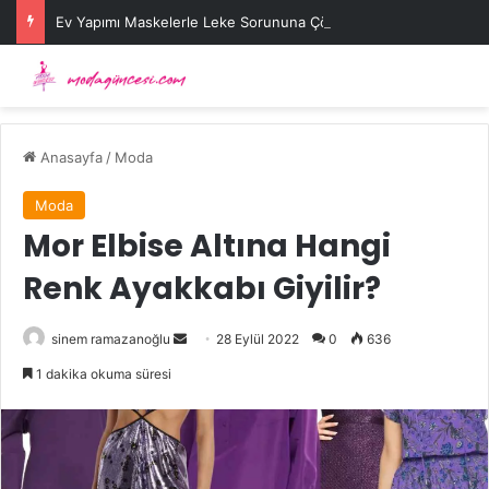
Ev Yapımı Maskelerle Leke Sorununa Çözüm Önerileri
Anasayfa
/
Moda
Moda
Mor Elbise Altına Hangi
Renk Ayakkabı Giyilir?
Bir
sinem ramazanoğlu
28 Eylül 2022
0
636
e-
1 dakika okuma süresi
posta
göndermek