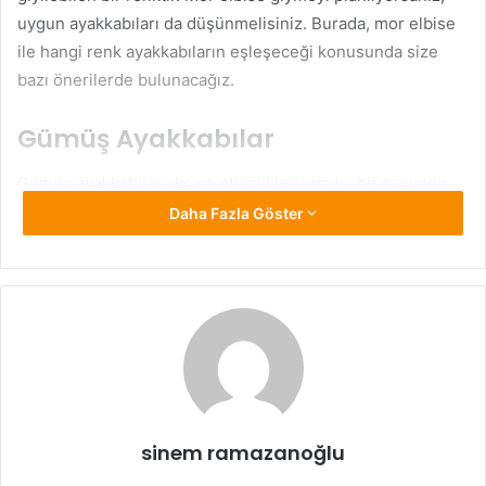
uygun ayakkabıları da düşünmelisiniz. Burada, mor elbise
ile hangi renk ayakkabıların eşleşeceği konusunda size
bazı önerilerde bulunacağız.
Gümüş Ayakkabılar
Gümüş ayakkabılar akşam etkinlikleri için iyi bir seçimdir.
Gümüş rengi çoğu cilt tonunda hoş durur ve kıyafetinize
Daha Fazla Göster
şık bir dokunuş katabilir. Gümüş ayakkabılar özellikle
düğünler ve iş partileri gibi etkinliklerde giyeceğiniz mor
elbise için uygun bir seçenektir.
Bej Ayakkabılar
Bej en iyi nötr renkler arasında yer alır. Çeşitli kıyafet ve
ayakkabı renkleri olarak tercih edilir. Bej ayakkabılar, mor
sinem ramazanoğlu
bir elbiseyi çok gösterişli göstermeden giymek isteyen
kadınlar için iyi bir seçenektir.