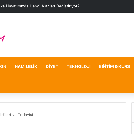
ka Hayatımızda Hangi Alanları Değiştiriyor?
YON
HAMILELIK
DIYET
TEKNOLOJI
EĞITIM & KURS
rtileri ve Tedavisi