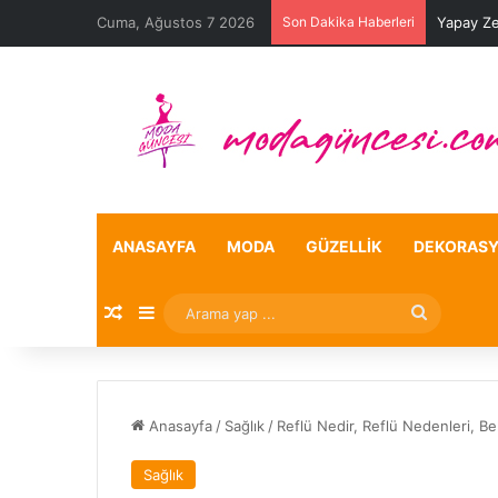
Cuma, Ağustos 7 2026
Son Dakika Haberleri
Yapay Ze
ANASAYFA
MODA
GÜZELLIK
DEKORAS
Rastgele Makale
Kenar Bölmesi
Arama
yap
...
Anasayfa
/
Sağlık
/
Reflü Nedir, Reflü Nedenleri, Beli
Sağlık