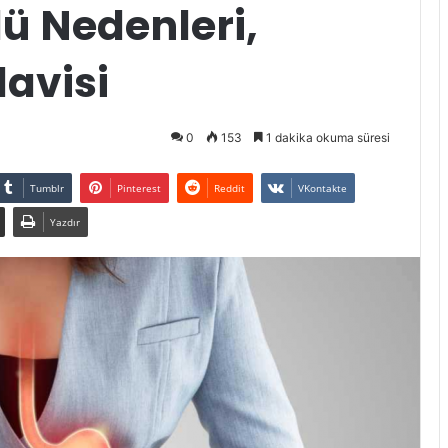
lü Nedenleri,
davisi
0
153
1 dakika okuma süresi
Tumblr
Pinterest
Reddit
VKontakte
Yazdır