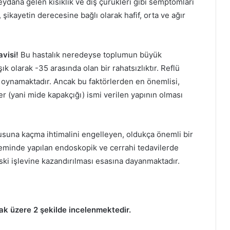
ydana gelen kısıklık ve diş çürükleri gibi semptomları
 şikayetin derecesine bağlı olarak hafif, orta ve ağır
avisi!
Bu hastalık neredeyse toplumun büyük
 olarak -35 arasında olan bir rahatsızlıktır. Reflü
l oynamaktadır. Ancak bu faktörlerden en önemlisi,
r (yani mide kapakçığı) ismi verilen yapının olması
suna kaçma ihtimalini engelleyen, oldukça önemli bir
işleminde yapılan endoskopik ve cerrahi tedavilerde
ki işlevine kazandırılması esasına dayanmaktadır.
olmak üzere 2 şekilde incelenmektedir.