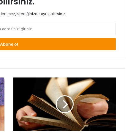
ilirsiniz.
rilmez,istediğinizde ayrılabilirsiniz.
Hızlı
Okuma
ve
Anlama
Teknikleri
Nelerdir?