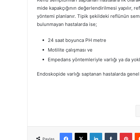
mide kapakçığının değerlendirilmesi yapılır, re
yöntemi planlanır. Tipik şekildeki reflünün se
bulunmayan hastalarda ise;
24 saat boyunca PH metre
Motilite çalışması ve
Empedans yöntemleriyle varlığı ya da yok
Endoskopide varlığı saptanan hastalarda gene
Facebook
X
LinkedIn
Tumblr
Pint
Paylaş