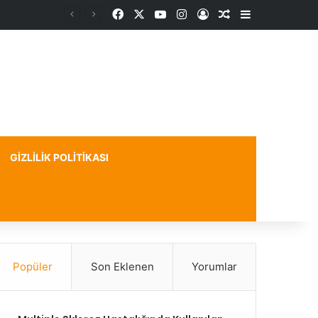
Facebook
X
YouTube
Instagram
Kayıt Ol
Rastgele Makale
Kenar Bölme
GIZLILIK POLITIKASI
Popüler
Son Eklenen
Yorumlar