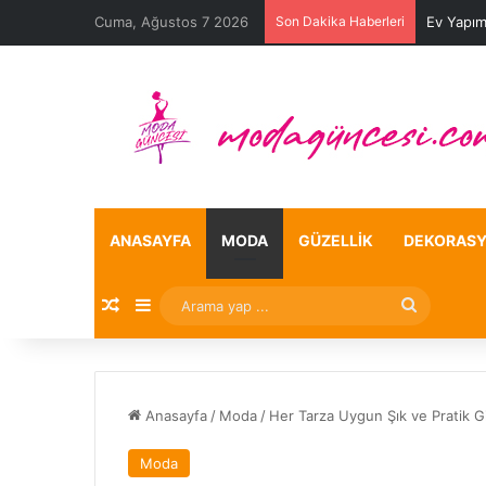
Cuma, Ağustos 7 2026
Son Dakika Haberleri
Ev Yapım
ANASAYFA
MODA
GÜZELLIK
DEKORAS
Rastgele Makale
Kenar Bölmesi
Arama
yap
...
Anasayfa
/
Moda
/
Her Tarza Uygun Şık ve Pratik Gi
Moda