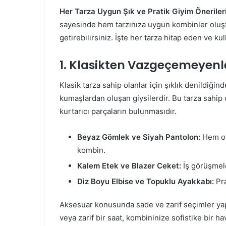
Her Tarza Uygun Şık ve Pratik Giyim Önerileri
sayesinde hem tarzınıza uygun kombinler oluşt
getirebilirsiniz. İşte her tarza hitap eden ve kul
1. Klasikten Vazgeçemeyenle
Klasik tarza sahip olanlar için şıklık denildiğin
kumaşlardan oluşan giysilerdir. Bu tarza sahip 
kurtarıcı parçaların bulunmasıdır.
Beyaz Gömlek ve Siyah Pantolon:
Hem ofi
kombin.
Kalem Etek ve Blazer Ceket:
İş görüşmele
Diz Boyu Elbise ve Topuklu Ayakkabı:
Pra
Aksesuar konusunda sade ve zarif seçimler yapma
veya zarif bir saat, kombininize sofistike bir hav