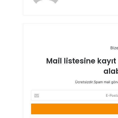
Biz
Mail listesine kayı
alab
Ücretsizdir.Spam mail gönde
E-
Posta
adresinizi
giriniz