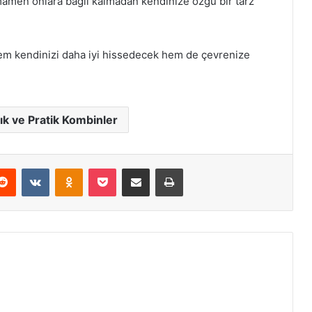
amamen onlara bağlı kalmadan kendinize özgü bir tarz
em kendinizi daha iyi hissedecek hem de çevrenize
ık ve Pratik Kombinler
erest
Reddit
VKontakte
Odnoklassniki
Pocket
E-Posta ile paylaş
Yazdır