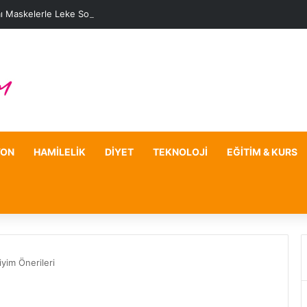
ı Maskelerle Leke Sorununa Çözüm Önerileri
YON
HAMILELIK
DIYET
TEKNOLOJI
EĞITIM & KURS
yim Önerileri