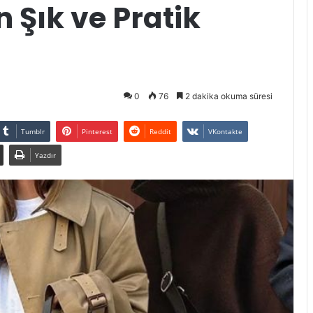
 Şık ve Pratik
0
76
2 dakika okuma süresi
Tumblr
Pinterest
Reddit
VKontakte
Yazdır