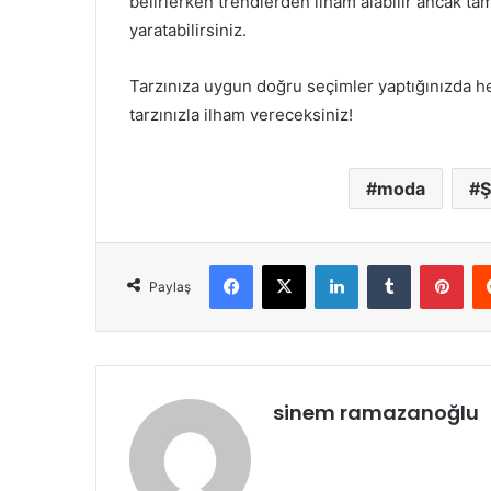
belirlerken trendlerden ilham alabilir ancak t
yaratabilirsiniz.
Tarzınıza uygun doğru seçimler yaptığınızda h
tarzınızla ilham vereceksiniz!
moda
Ş
Facebook
X
LinkedIn
Tumblr
Pint
Paylaş
sinem ramazanoğlu