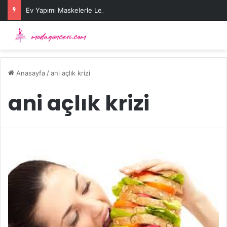
Ev Yapımı Maskelerle Leke Sorununa Çözüm Önerileri
Anasayfa
/
ani açlık krizi
ani açlık krizi