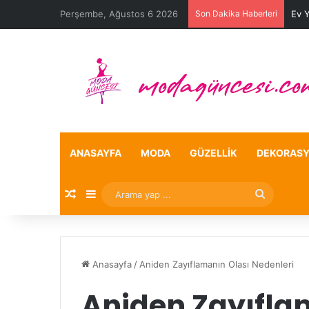
Perşembe, Ağustos 6 2026
Son Dakika Haberleri
Ev 
ANASAYFA
MODA
GÜZELLIK
DEKORAS
Rastgele Makale
Kenar Bölmesi
Arama
yap
...
Anasayfa
/
Aniden Zayıflamanın Olası Nedenleri
Aniden Zayıfla