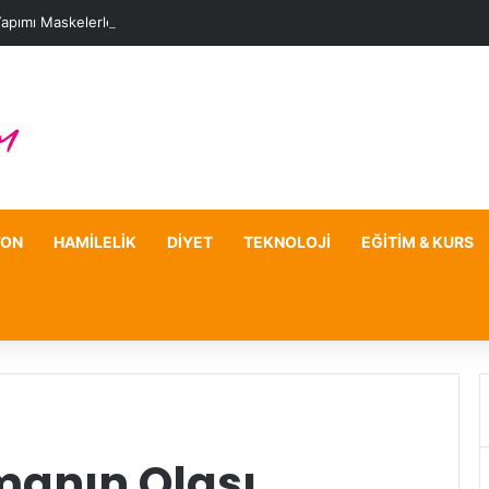
Yapımı Maskelerle Leke Sorununa Çözüm Önerileri
YON
HAMILELIK
DIYET
TEKNOLOJI
EĞITIM & KURS
manın Olası