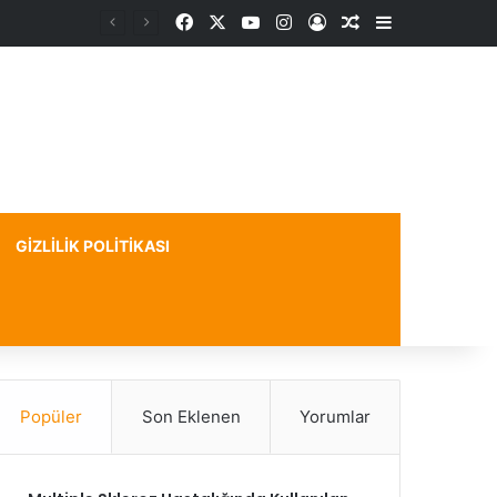
Facebook
X
YouTube
Instagram
Kayıt Ol
Rastgele Makale
Kenar Bölme
GIZLILIK POLITIKASI
Popüler
Son Eklenen
Yorumlar