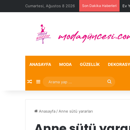
Cumartesi, Ağustos 8 2026
Son Dakika Haberleri
Ev 
ANASAYFA
MODA
GÜZELLIK
DEKORAS
Rastgele Makale
Kenar Bölmesi
Arama
yap
...
Anasayfa
/
Anne sütü yararları
Anne sütü yarar