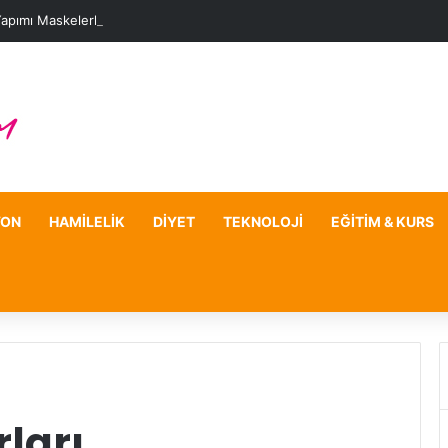
Yapımı Maskelerle Leke Sorununa Çözüm Önerileri
YON
HAMILELIK
DIYET
TEKNOLOJI
EĞITIM & KURS
ları