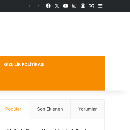
Facebook
X
YouTube
Instagram
Kayıt Ol
Rastgele Makale
Kenar Bölme
GIZLILIK POLITIKASI
Popüler
Son Eklenen
Yorumlar