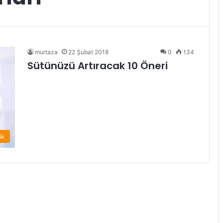
murtaza
22 Şubat 2018
0
134
Sütünüzü Artıracak 10 Öneri
ik