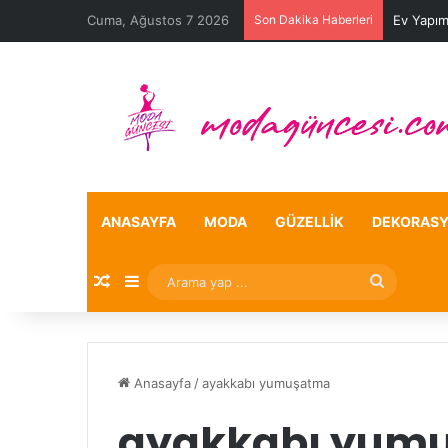
Cuma, Ağustos 7 2026
Son Dakika Haberleri
Ev Yapım
ANASAYFA
MODA
GÜZELLIK
DEKORAS
Rastgele Makale
Kenar Bölmesi
Arama
yap
...
Anasayfa
/
ayakkabı yumuşatma
ayakkabı yum