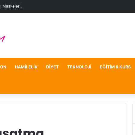
ı Maskelerle Leke Sorununa Çözüm Önerileri
YON
HAMILELIK
DIYET
TEKNOLOJI
EĞITIM & KURS
uşatma