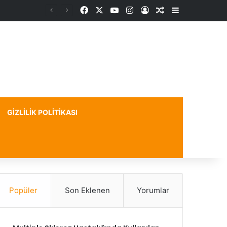
Facebook
X
YouTube
Instagram
Kayıt Ol
Rastgele Makale
Kenar Bölme
GIZLILIK POLITIKASI
Popüler
Son Eklenen
Yorumlar