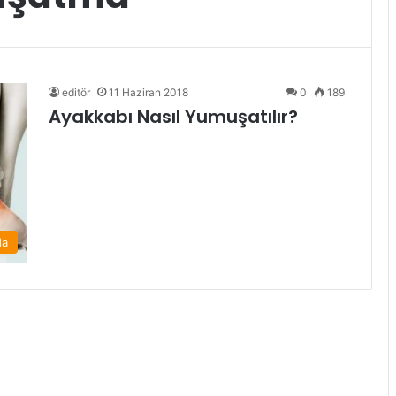
editör
11 Haziran 2018
0
189
Ayakkabı Nasıl Yumuşatılır?
da