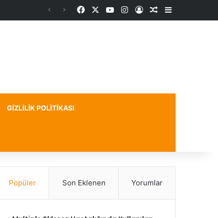
Facebook
X
YouTube
Instagram
Kayıt Ol
Rastgele Makale
Kenar Bölme
GIZLILIK POLITIKASI
Popüler
Son Eklenen
Yorumlar