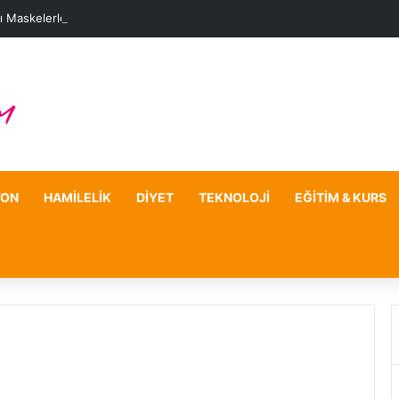
ı Maskelerle Leke Sorununa Çözüm Önerileri
YON
HAMILELIK
DIYET
TEKNOLOJI
EĞITIM & KURS