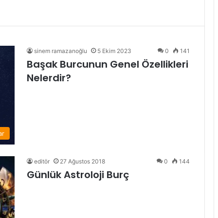
sinem ramazanoğlu
5 Ekim 2023
0
141
Başak Burcunun Genel Özellikleri
Nelerdir?
ar
editör
27 Ağustos 2018
0
144
Günlük Astroloji Burç