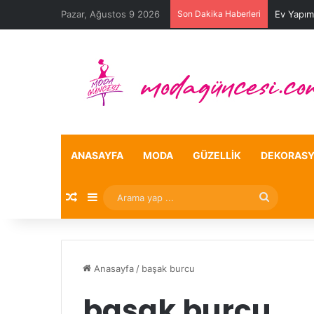
Pazar, Ağustos 9 2026
Son Dakika Haberleri
Ev Yapım
ANASAYFA
MODA
GÜZELLIK
DEKORAS
Rastgele Makale
Kenar Bölmesi
Arama
yap
...
Anasayfa
/
başak burcu
başak burcu