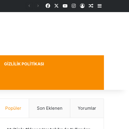
Facebook
X
YouTube
Instagram
Kayıt Ol
Rastgele Makale
Kenar Bölme
GIZLILIK POLITIKASI
Popüler
Son Eklenen
Yorumlar