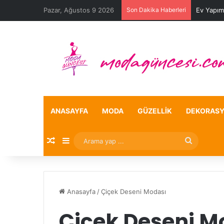
Pazar, Ağustos 9 2026
Son Dakika Haberleri
Ev Yapım
ANASAYFA
MODA
GÜZELLIK
DEKORAS
Rastgele Makale
Kenar Bölmesi
Arama
yap
...
Anasayfa
/
Çiçek Deseni Modası
Çiçek Deseni M