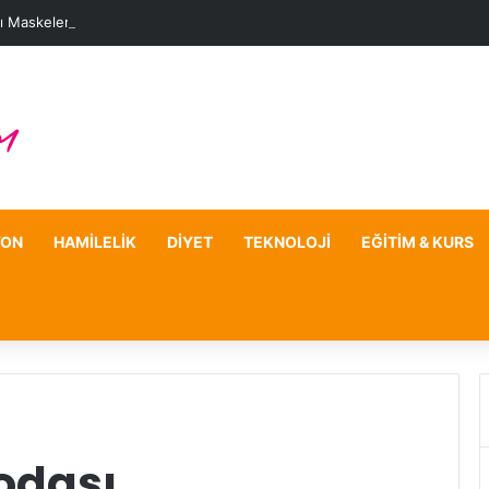
ı Maskelerle Leke Sorununa Çözüm Önerileri
YON
HAMILELIK
DIYET
TEKNOLOJI
EĞITIM & KURS
odası