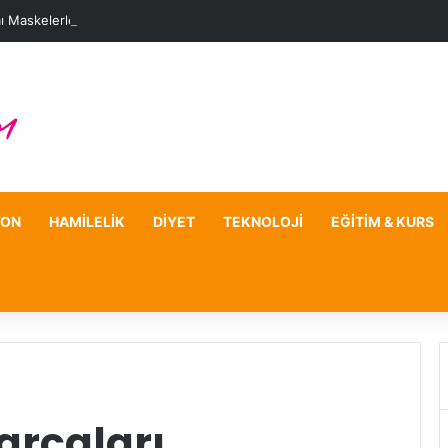
ı Maskelerle Leke Sorununa Çözüm Önerileri
YON
HAMILELIK
DIYET
TEKNOLOJI
EĞITIM & KURS
arçaları