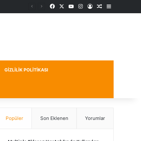
Facebook
X
YouTube
Instagram
Kayıt Ol
Rastgele Makale
Kenar Bölme
GIZLILIK POLITIKASI
Popüler
Son Eklenen
Yorumlar