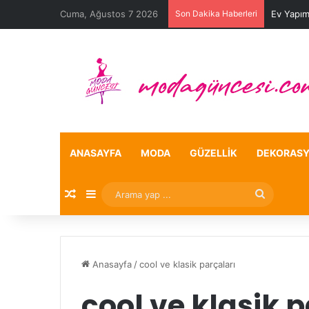
Cuma, Ağustos 7 2026
Son Dakika Haberleri
Ev Yapım
ANASAYFA
MODA
GÜZELLIK
DEKORAS
Rastgele Makale
Kenar Bölmesi
Arama
yap
...
Anasayfa
/
cool ve klasik parçaları
cool ve klasik p