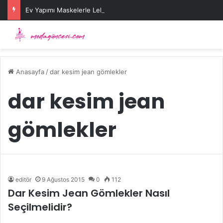
Ev Yapımı Maskelerle Leke Sorununa Çözüm Önerileri
Anasayfa
/
dar kesim jean gömlekler
dar kesim jean
gömlekler
editör
9 Ağustos 2015
0
112
Dar Kesim Jean Gömlekler Nasıl
Seçilmelidir?