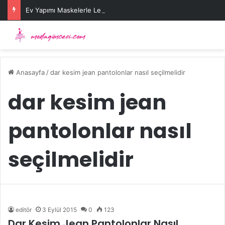
Ev Yapımı Maskelerle Leke Sorununa Çözüm Önerileri
Anasayfa
/
dar kesim jean pantolonlar nasıl seçilmelidir
dar kesim jean
pantolonlar nasıl
seçilmelidir
editör
3 Eylül 2015
0
123
Dar Kesim Jean Pantolonlar Nasıl