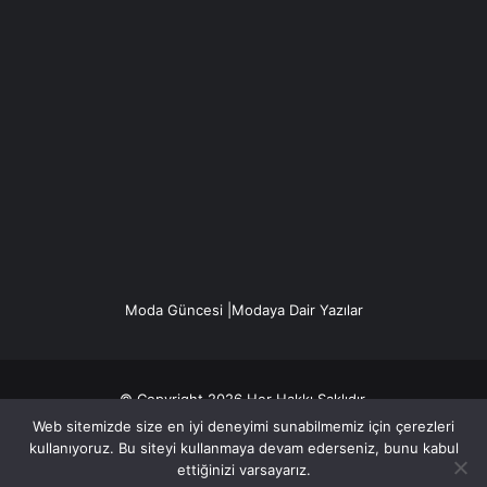
Moda Güncesi |Modaya Dair Yazılar
© Copyright 2026 Her Hakkı Saklıdır.
Web sitemizde size en iyi deneyimi sunabilmemiz için çerezleri
Gizlilik politikası
kullanıyoruz. Bu siteyi kullanmaya devam ederseniz, bunu kabul
ettiğinizi varsayarız.
Facebook
X
YouTube
Instagram