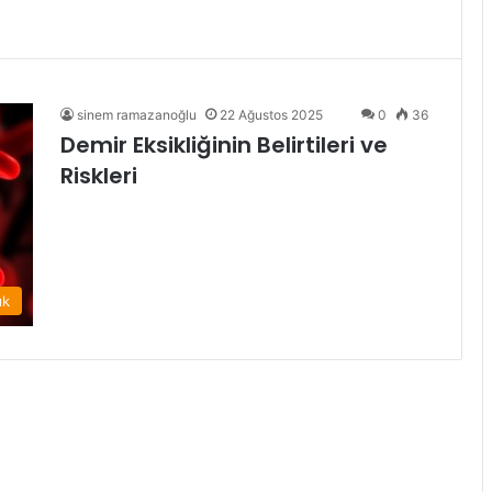
sinem ramazanoğlu
22 Ağustos 2025
0
36
Demir Eksikliğinin Belirtileri ve
Riskleri
ık