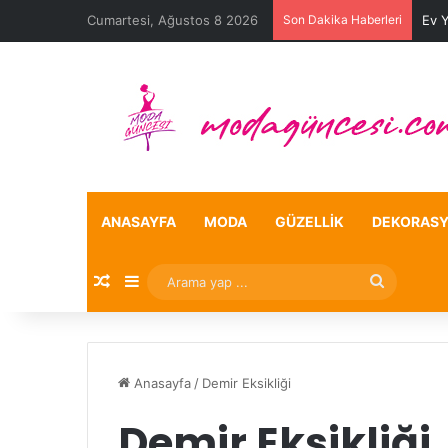
Cumartesi, Ağustos 8 2026
Son Dakika Haberleri
Ev 
ANASAYFA
MODA
GÜZELLIK
DEKORAS
Rastgele Makale
Kenar Bölmesi
Arama
yap
...
Anasayfa
/
Demir Eksikliği
Demir Eksikliği