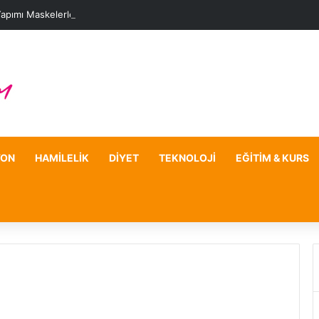
Yapımı Maskelerle Leke Sorununa Çözüm Önerileri
YON
HAMILELIK
DIYET
TEKNOLOJI
EĞITIM & KURS