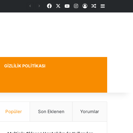
Facebook
X
YouTube
Instagram
Kayıt Ol
Rastgele Makale
Kenar Bölme
GIZLILIK POLITIKASI
Popüler
Son Eklenen
Yorumlar