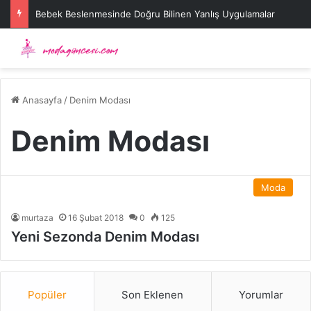
Bebek Beslenmesinde Doğru Bilinen Yanlış Uygulamalar
Anasayfa
/
Denim Modası
Denim Modası
Moda
murtaza
16 Şubat 2018
0
125
Yeni Sezonda Denim Modası
Popüler
Son Eklenen
Yorumlar