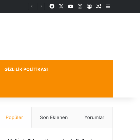
Facebook
X
YouTube
Instagram
Kayıt Ol
Rastgele Makale
Kenar Bölme
GIZLILIK POLITIKASI
Popüler
Son Eklenen
Yorumlar