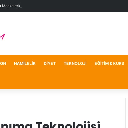
ı Maskelerle Leke Sorununa Çözüm Önerileri
YON
HAMILELIK
DIYET
TEKNOLOJI
EĞITIM & KURS
nıma Teknolojisi