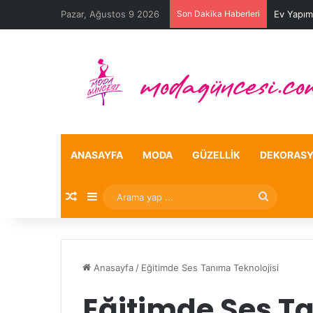
Pazar, Ağustos 9 2026
Son Dakika Haberleri
Ev Yapım
ANASAYFA
MODA
GÜZELLIK
DEKORAS
Rastgele Makale
Kenar Bölmesi
Arama
yap
...
Anasayfa
/
Eğitimde Ses Tanıma Teknolojisi
Eğitimde Ses Ta