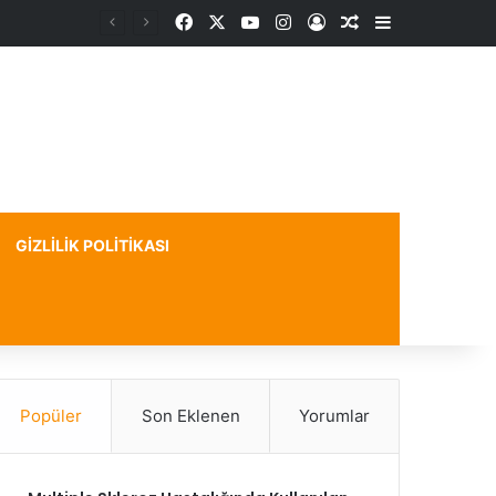
Facebook
X
YouTube
Instagram
Kayıt Ol
Rastgele Makale
Kenar Bölme
GIZLILIK POLITIKASI
Popüler
Son Eklenen
Yorumlar