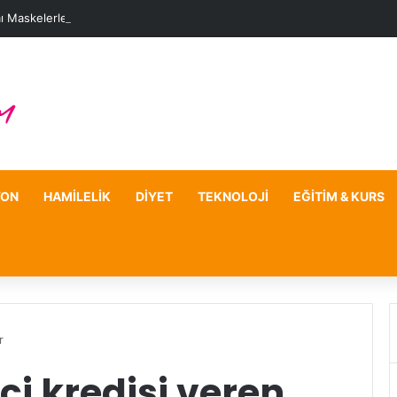
ı Maskelerle Leke Sorununa Çözüm Önerileri
YON
HAMILELIK
DIYET
TEKNOLOJI
EĞITIM & KURS
r
ci kredisi veren