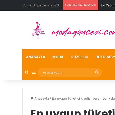
Cuma, Ağustos 7 2026
Son Dakika Haberleri
Ev Yapım
ANASAYFA
MODA
GÜZELLIK
DEKORAS
Rastgele Makale
Kenar Bölmesi
Arama
yap
...
Anasayfa
/
En uygun tüketici kredisi veren bankala
En uygun tüketi