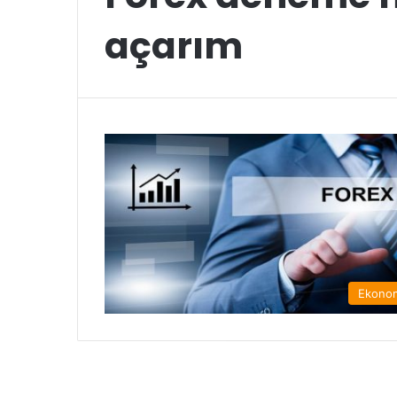
açarım
Ekono