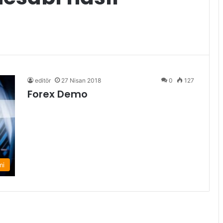
editör
27 Nisan 2018
0
127
Forex Demo
mi