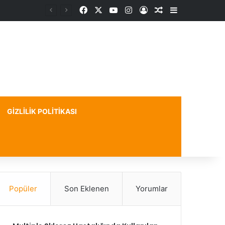
Facebook
X
YouTube
Instagram
Kayıt Ol
Rastgele Makale
Kenar Bölme
GIZLILIK POLITIKASI
Popüler
Son Eklenen
Yorumlar