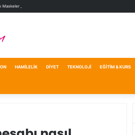
ı Maskelerle Leke Sorununa Çözüm Önerileri
YON
HAMILELIK
DIYET
TEKNOLOJI
EĞITIM & KURS
esabı nasıl