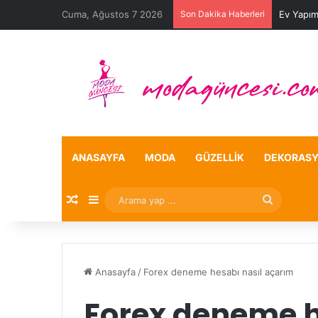
Cuma, Ağustos 7 2026
Son Dakika Haberleri
Ev Yapım
ANASAYFA
MODA
GÜZELLIK
DEKORAS
Rastgele Makale
Kenar Bölmesi
Arama
yap
...
Anasayfa
/
Forex deneme hesabı nasıl açarım
Forex deneme h