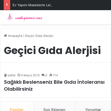
Ev Yapımı Maskelerle Leke Sorununa Çözüm Önerileri
Anasayfa
/
Geçici Gıda Alerjisi
Geçici Gıda Alerjisi
editör
4 Mayıs 2015
0
114
Sağlıklı Beslenseniz Bile Gıda İntoleransı
Olabilirsiniz
Popüler
Son Eklenen
Yorumlar