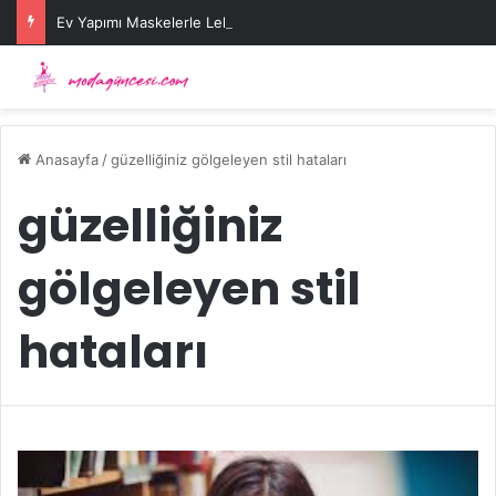
Ev Yapımı Maskelerle Leke Sorununa Çözüm Önerileri
Anasayfa
/
güzelliğiniz gölgeleyen stil hataları
güzelliğiniz
gölgeleyen stil
hataları