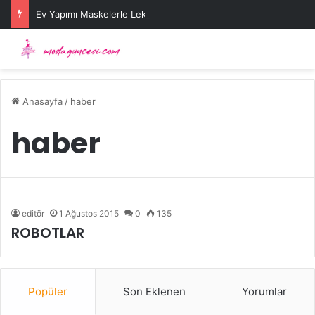
Ev Yapımı Maskelerle Leke Sorununa Çözüm Önerileri
Anasayfa
/
haber
haber
editör
1 Ağustos 2015
0
135
ROBOTLAR
Popüler
Son Eklenen
Yorumlar