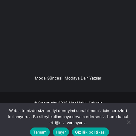
Moda Güncesi |Modaya Dair Yazılar
© Copyright 2026 Her Hakkı Saklıdır.
Web sitemizde size en iyi deneyimi sunabilmemiz için çerezleri
Gizlilik politikası
kullanıyoruz. Bu siteyi kullanmaya devam ederseniz, bunu kabul
ettiğinizi varsayarız.
Facebook
X
YouTube
Instagram
Tamam
Hayır
Gizlilik politikası