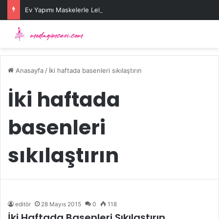
Ev Yapımı Maskelerle Leke Sorununa Çözüm Önerileri
Anasayfa
/
İki haftada basenleri sıkılaştırın
İki haftada
basenleri
sıkılaştırın
editör
28 Mayıs 2015
0
118
İki Haftada Basenleri Sıkılaştırın