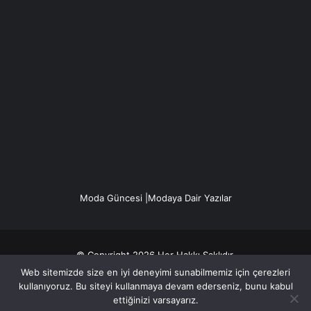
Moda Güncesi |Modaya Dair Yazılar
© Copyright 2026 Her Hakkı Saklıdır.
Web sitemizde size en iyi deneyimi sunabilmemiz için çerezleri
Gizlilik politikası
kullanıyoruz. Bu siteyi kullanmaya devam ederseniz, bunu kabul
ettiğinizi varsayarız.
Facebook
X
YouTube
Instagram