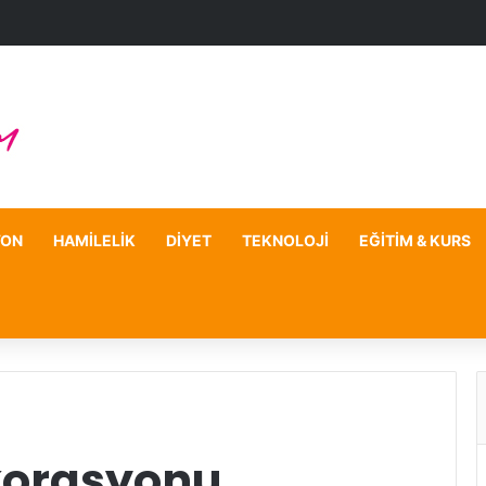
YON
HAMILELIK
DIYET
TEKNOLOJI
EĞITIM & KURS
korasyonu