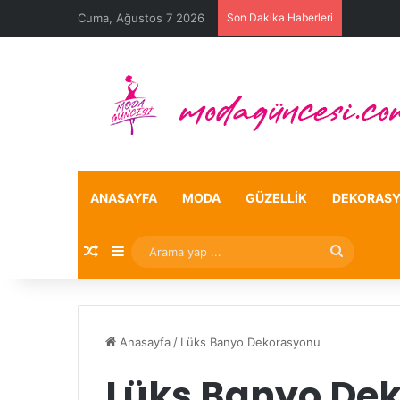
Cuma, Ağustos 7 2026
Son Dakika Haberleri
ANASAYFA
MODA
GÜZELLIK
DEKORAS
Rastgele Makale
Kenar Bölmesi
Arama
yap
...
Anasayfa
/
Lüks Banyo Dekorasyonu
Lüks Banyo De