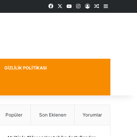
Facebook
X
YouTube
Instagram
Kayıt Ol
Rastgele Makale
Kenar Bölme
GIZLILIK POLITIKASI
Popüler
Son Eklenen
Yorumlar