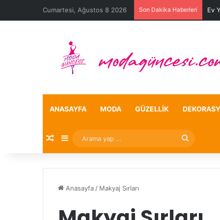
Cumartesi, Ağustos 8 2026
Son Dakika Haberleri
Ev 
ANASAYFA
MODA
GÜZELLIK
DEKORAS
Rastgele Makale
Kenar Bölmesi
Arama
yap
...
Anasayfa
/
Makyaj Sırları
Makyaj Sırları