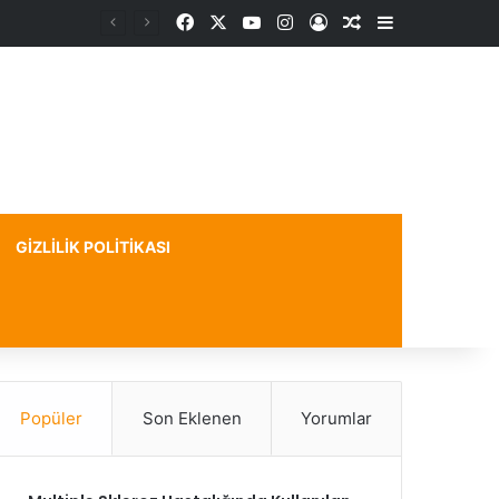
Facebook
X
YouTube
Instagram
Kayıt Ol
Rastgele Makale
Kenar Bölme
GIZLILIK POLITIKASI
Popüler
Son Eklenen
Yorumlar