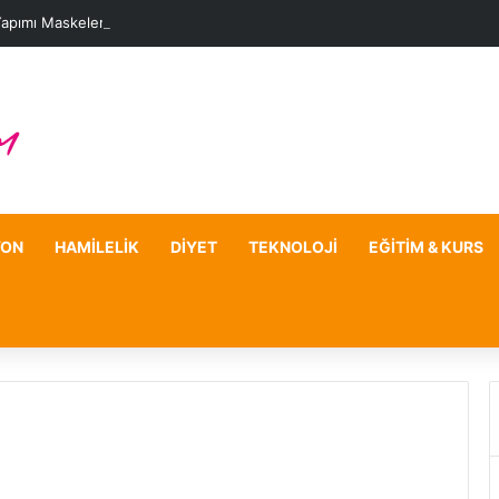
Yapımı Maskelerle Leke Sorununa Çözüm Önerileri
YON
HAMILELIK
DIYET
TEKNOLOJI
EĞITIM & KURS