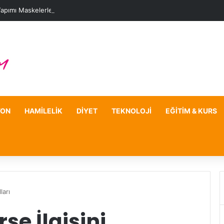
Yapımı Maskelerle Leke Sorununa Çözüm Önerileri
YON
HAMILELIK
DIYET
TEKNOLOJI
EĞITIM & KURS
ları
se İlgisini