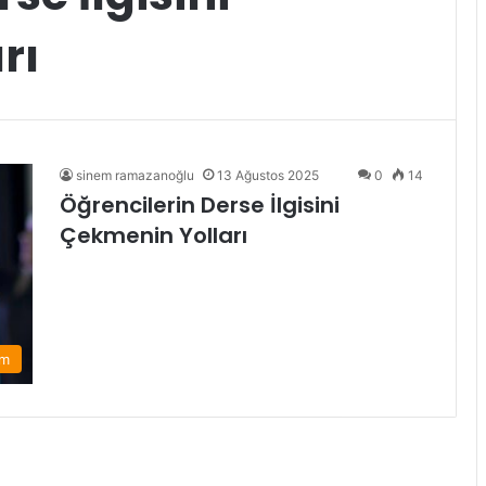
rı
sinem ramazanoğlu
13 Ağustos 2025
0
14
Öğrencilerin Derse İlgisini
Çekmenin Yolları
im