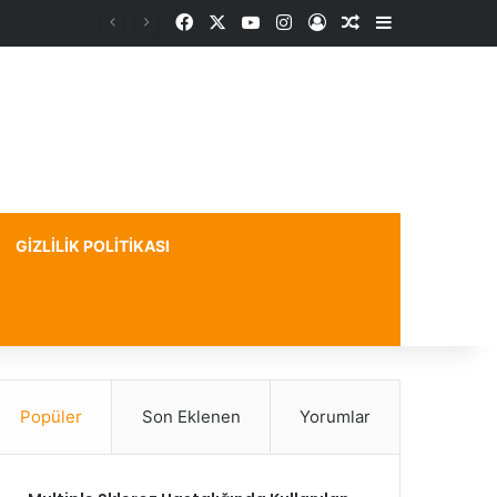
Facebook
X
YouTube
Instagram
Kayıt Ol
Rastgele Makale
Kenar Bölme
GIZLILIK POLITIKASI
Popüler
Son Eklenen
Yorumlar