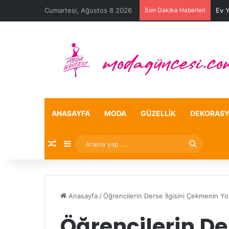
Cumartesi, Ağustos 8 2026
Son Dakika Haberleri
Ev 
ANASAYFA
MODA
GÜZELLIK
DEKORAS
Rastgele Makale
Kenar Bölmesi
Arama
yap
...
Anasayfa
/
Öğrencilerin Derse İlgisini Çekmenin Yol
Öğrencilerin Der