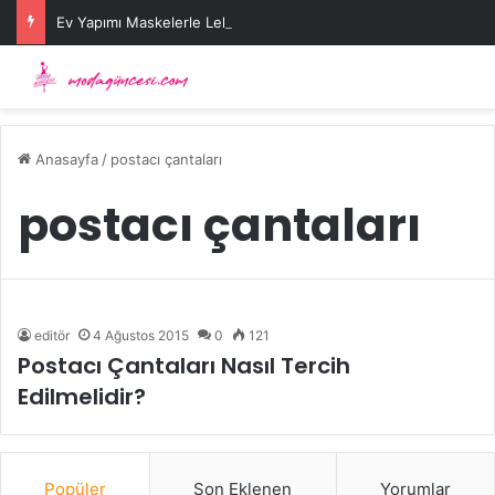
Ev Yapımı Maskelerle Leke Sorununa Çözüm Önerileri
Anasayfa
/
postacı çantaları
postacı çantaları
editör
4 Ağustos 2015
0
121
Postacı Çantaları Nasıl Tercih
Edilmelidir?
Popüler
Son Eklenen
Yorumlar