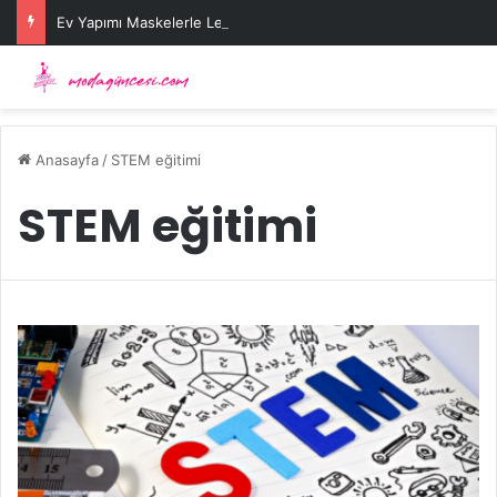
Ev Yapımı Maskelerle Leke Sorununa Çözüm Önerileri
Anasayfa
/
STEM eğitimi
STEM eğitimi