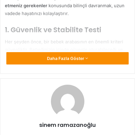
etmeniz gerekenler
konusunda bilinçli davranmak, uzun
vadede hayatınızı kolaylaştırır.
1. Güvenlik ve Stabilite Testi
Her şeyden önce, bir bebek arabasının en önemli kriteri
güvenliktir. Bebeğinizin içinde güvenle oturabileceği ve
hareket ettiğinde dengesini kaybetmeyecek bir araba
Daha Fazla Göster
tercih etmelisiniz. Arabayı satın almadan önce düz bir
zeminde hafifçe sarsarak stabilitesini test edin. Özellikle
tekerleklerin zemine tam oturup oturmadığını kontrol edin.
Eğik bir yüzeye koyarak kendi kendine hareket edip
etmediğini gözlemleyin. Fren sistemi ne kadar sağlam?
Fren mekanizması tek bir ayak hareketiyle kolayca devreye
giriyor mu? Bunlar, test edilmeden kesinlikle karar
verilmemesi gereken detaylardır.
sinem ramazanoğlu