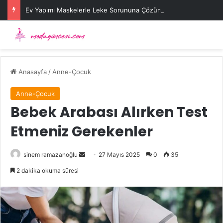
Ev Yapımı Maskelerle Leke Sorununa Çözüm Önerileri
Anasayfa
/
Anne-Çocuk
Anne-Çocuk
Bebek Arabası Alırken Test
Etmeniz Gerekenler
Bir
sinem ramazanoğlu
27 Mayıs 2025
0
35
e-
2 dakika okuma süresi
posta
göndermek