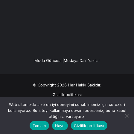
Moda Güncesi |Modaya Dair Yazılar
© Copyright 2026 Her Hakkı Saklıdır.
Gizlilik politikası
Web sitemizde size en iyi deneyimi sunabilmemiz için çerezleri
Facebook
X
YouTube
Instagram
kullanıyoruz. Bu siteyi kullanmaya devam ederseniz, bunu kabul
ettiğinizi varsayarız.
Tamam
Hayır
Gizlilik politikası