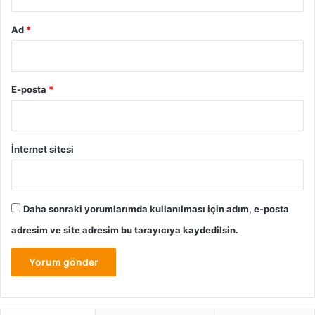
değil; aynı zamanda bebeğinizin gelişimini destekleyen bir
yaşam alanıdır.
Ad
*
Bebek Arabası Seçimi
E-posta
*
İnternet sitesi
Daha sonraki yorumlarımda kullanılması için adım, e-posta
adresim ve site adresim bu tarayıcıya kaydedilsin.