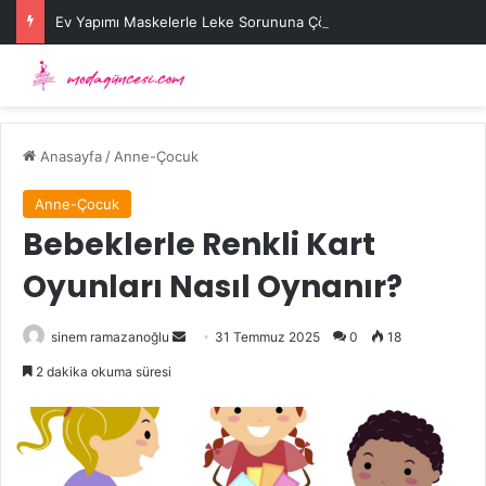
Ev Yapımı Maskelerle Leke Sorununa Çözüm Önerileri
Anasayfa
/
Anne-Çocuk
Anne-Çocuk
Bebeklerle Renkli Kart
Oyunları Nasıl Oynanır?
Bir
sinem ramazanoğlu
31 Temmuz 2025
0
18
e-
2 dakika okuma süresi
posta
göndermek