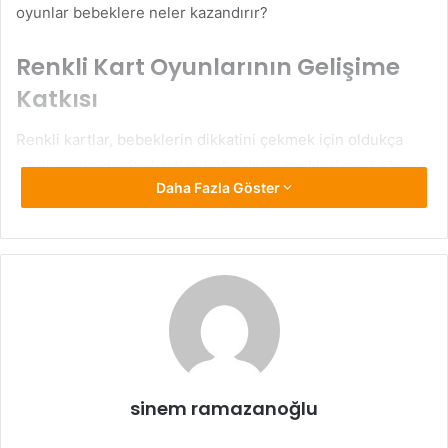
oyunlar bebeklere neler kazandırır?
Renkli Kart Oyunlarının Gelişime
Katkısı
Renkli kartlar, bebeklerin dikkatini çekmek için oldukça
etkili araçlardır. Bu kartlar, bebeklerin renkleri ayırt etmeye
Daha Fazla Göster
başlaması, nesneleri tanıması, el-göz koordinasyonunu
geliştirmesi ve hafızasını güçlendirmesi açısından çok
önemlidir.
Özellikle 6 aydan itibaren bebekler renkleri fark etmeye ve
farklı şekiller ile ilgilenmeye başlar. Bu dönemde kullanılan
renkli kartlar sayesinde öğrenme süreci hızlanır. Ayrıca
ebeveyn ile birlikte oynanan bu tür oyunlar, bebek ile
anne-baba arasındaki bağı da kuvvetlendirir.
sinem ramazanoğlu