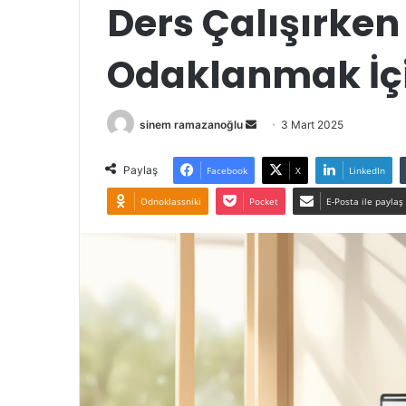
Ders Çalışırken
Odaklanmak İçi
Bir
sinem ramazanoğlu
3 Mart 2025
e-
posta
Paylaş
Facebook
X
LinkedIn
göndermek
Odnoklassniki
Pocket
E-Posta ile paylaş