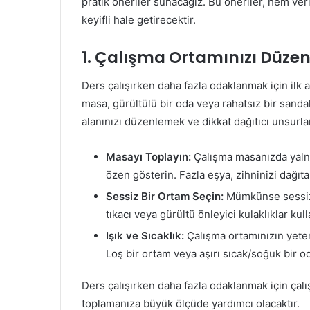
pratik öneriler sunacağız. Bu öneriler, hem ver
keyifli hale getirecektir.
1. Çalışma Ortamınızı Düzen
Ders çalışırken daha fazla odaklanmak için ilk 
masa, gürültülü bir oda veya rahatsız bir sandal
alanınızı düzenlemek ve dikkat dağıtıcı unsurla
Masayı Toplayın:
Çalışma masanızda yaln
özen gösterin. Fazla eşya, zihninizi dağıtab
Sessiz Bir Ortam Seçin:
Mümkünse sessiz 
tıkacı veya gürültü önleyici kulaklıklar kull
Işık ve Sıcaklık:
Çalışma ortamınızın yeter
Loş bir ortam veya aşırı sıcak/soğuk bir 
Ders çalışırken daha fazla odaklanmak için çalı
toplamanıza büyük ölçüde yardımcı olacaktır.