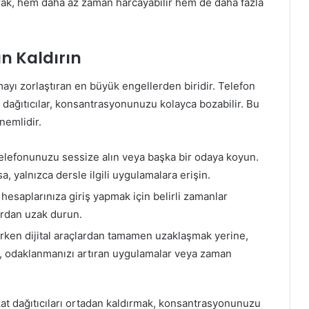
ayarak, hem daha az zaman harcayabilir hem de daha fazla
an Kaldırın
yı zorlaştıran en büyük engellerden biridir. Telefon
at dağıtıcılar, konsantrasyonunuzu kolayca bozabilir. Bu
nemlidir.
elefonunuzu sessize alın veya başka bir odaya koyun.
 yalnızca dersle ilgili uygulamalara erişin.
esaplarınıza giriş yapmak için belirli zamanlar
ardan uzak durun.
ırken dijital araçlardan tamamen uzaklaşmak yerine,
in, odaklanmanızı artıran uygulamalar veya zaman
kat dağıtıcıları ortadan kaldırmak, konsantrasyonunuzu