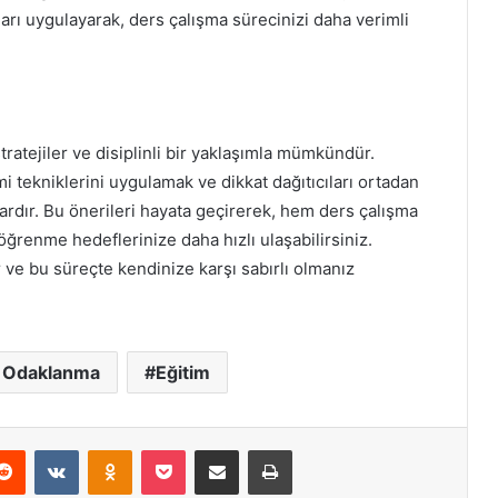
ları uygulayarak, ders çalışma sürecinizi daha verimli
ratejiler ve disiplinli bir yaklaşımla mümkündür.
tekniklerini uygulamak ve dikkat dağıtıcıları ortadan
ardır. Bu önerileri hayata geçirerek, hem ders çalışma
öğrenme hedeflerinize daha hızlı ulaşabilirsiniz.
ve bu süreçte kendinize karşı sabırlı olmanız
a Odaklanma
Eğitim
erest
Reddit
VKontakte
Odnoklassniki
Pocket
E-Posta ile paylaş
Yazdır