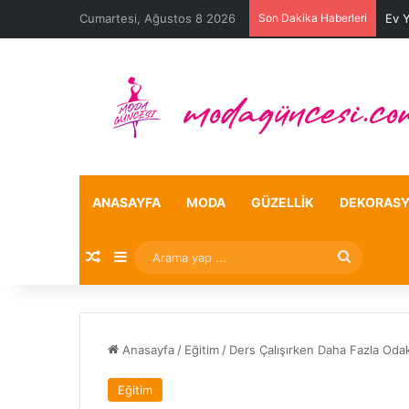
Cumartesi, Ağustos 8 2026
Son Dakika Haberleri
Ev 
ANASAYFA
MODA
GÜZELLIK
DEKORAS
Rastgele Makale
Kenar Bölmesi
Arama
yap
...
Anasayfa
/
Eğitim
/
Ders Çalışırken Daha Fazla Odak
Eğitim