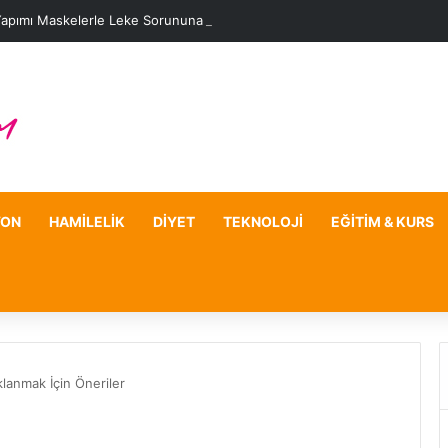
Yapımı Maskelerle Leke Sorununa Çözüm Önerileri
YON
HAMILELIK
DIYET
TEKNOLOJI
EĞITIM & KURS
lanmak İçin Öneriler