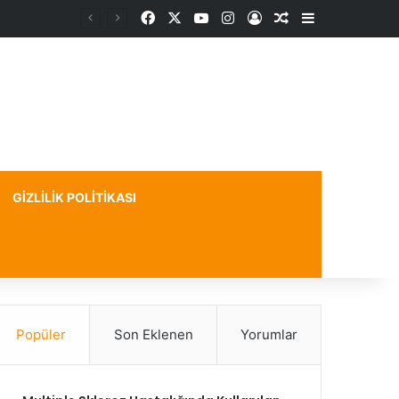
Facebook
X
YouTube
Instagram
Kayıt Ol
Rastgele Makale
Kenar Bölme
GIZLILIK POLITIKASI
Popüler
Son Eklenen
Yorumlar