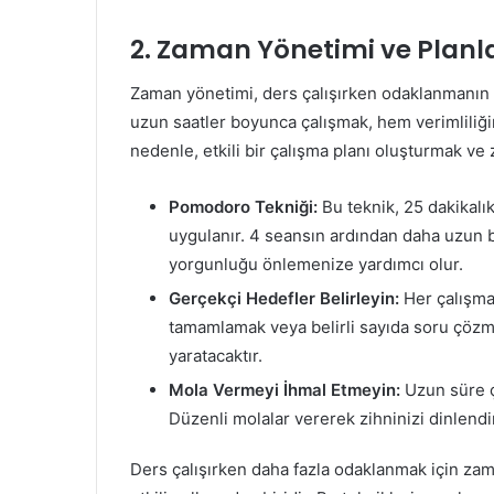
2. Zaman Yönetimi ve Plan
Zaman yönetimi, ders çalışırken odaklanmanın e
uzun saatler boyunca çalışmak, hem verimliliğ
nedenle, etkili bir çalışma planı oluşturmak v
Pomodoro Tekniği:
Bu teknik, 25 dakikalık
uygulanır. 4 seansın ardından daha uzun bi
yorgunluğu önlemenize yardımcı olur.
Gerçekçi Hedefler Belirleyin:
Her çalışma 
tamamlamak veya belirli sayıda soru çözme
yaratacaktır.
Mola Vermeyi İhmal Etmeyin:
Uzun süre ça
Düzenli molalar vererek zihninizi dinlend
Ders çalışırken daha fazla odaklanmak için zama