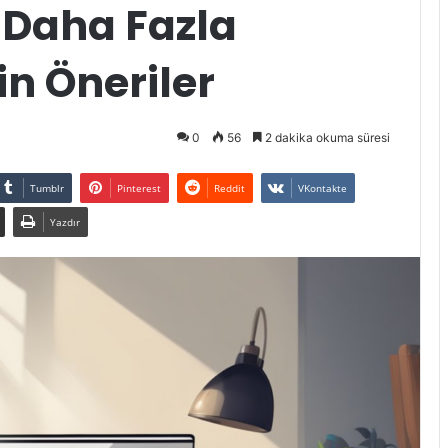
 Daha Fazla
n Öneriler
0
56
2 dakika okuma süresi
Tumblr
Pinterest
Reddit
VKontakte
Yazdır