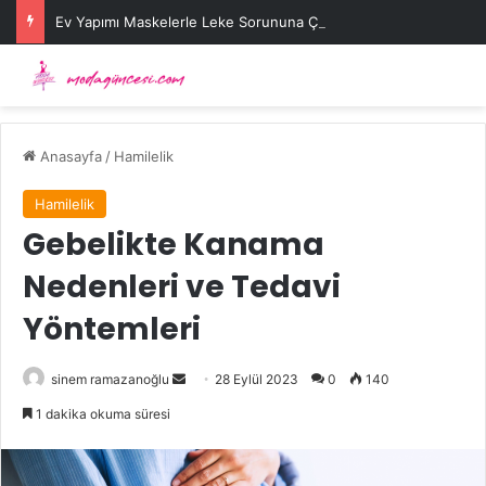
Ev Yapımı Maskelerle Leke Sorununa Çözüm Önerileri
Anasayfa
/
Hamilelik
Hamilelik
Gebelikte Kanama
Nedenleri ve Tedavi
Yöntemleri
Bir
sinem ramazanoğlu
28 Eylül 2023
0
140
e-
1 dakika okuma süresi
posta
göndermek