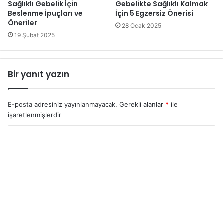
Sağlıklı Gebelik İçin
Gebelikte Sağlıklı Kalmak
Beslenme İpuçları ve
İçin 5 Egzersiz Önerisi
Öneriler
28 Ocak 2025
19 Şubat 2025
Bir yanıt yazın
E-posta adresiniz yayınlanmayacak.
Gerekli alanlar
*
ile
işaretlenmişlerdir
Y
o
r
u
m
*