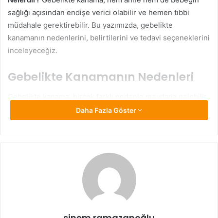
sağlığı açısından endişe verici olabilir ve hemen tıbbi
müdahale gerektirebilir. Bu yazımızda, gebelikte
kanamanın nedenlerini, belirtilerini ve tedavi seçeneklerini
inceleyeceğiz.
Gebelikte Kanamanın Nedenleri
Gebelikte kanama, birçok farklı nedenle meydana gelebilir.
En yaygın nedenlerden bazıları şunlardır:
Daha Fazla Göster
İmplantasyon Kanaması:
Gebelik embriyonun rahim
duvarına yerleştiği sırada hafif bir kanama meydana
gelebilir. Bu, genellikle hamilelik döneminin erken
aşamalarında görülür ve hafif bir kanama şeklinde ortaya
çıkar.
Dış Gebelik:
Döllenmiş yumurta rahim dışında başka bir
sinem ramazanoğlu