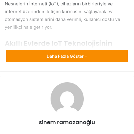
Nesnelerin İnterneti (IoT), cihazların birbirleriyle ve
internet üzerinden iletişim kurmasını sağlayarak ev
otomasyon sistemlerini daha verimli, kullanıcı dostu ve
yenilikçi hale getiriyor.
Akıllı Evlerde IoT Teknolojisinin
Kullanım Alanları
Daha Fazla Göster
Ev otomasyonu, ışıklandırmadan güvenlik sistemlerine,
ısıtma-soğutma kontrollerinden ev aletlerinin yönetimine
kadar çok geniş bir alana yayılıyor.
IoT Teknolojisi
, bu
süreçte farklı cihazların entegre edilmesini sağlayarak
kullanıcıların tüm evlerini tek bir merkezden kontrol
edebilmelerine imkân tanıyor.
Örneğin, akıllı aydınlatma sistemleri evde kimse
sinem ramazanoğlu
bulunmadığında ışıkları otomatik olarak kapatabiliyor veya