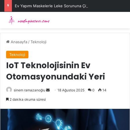
Ev Yapımı Maskelerle Leke Sorununa Çözüm Önerileri
Anasayfa
/
Teknoloji
Teknoloji
IoT Teknolojisinin Ev
Otomasyonundaki Yeri
Bir
sinem ramazanoğlu
18 Ağustos 2025
0
14
e-
2 dakika okuma süresi
posta
göndermek