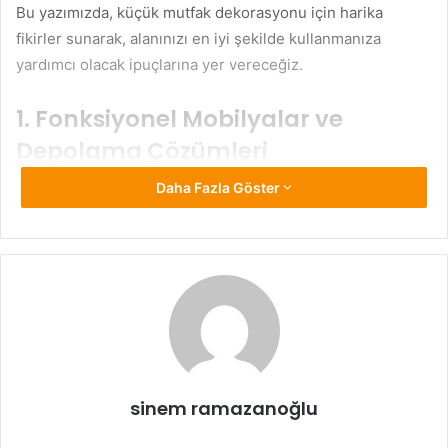
Bu yazımızda, küçük mutfak dekorasyonu için harika
fikirler sunarak, alanınızı en iyi şekilde kullanmanıza
yardımcı olacak ipuçlarına yer vereceğiz.
1. Fonksiyonel Mobilyalar ve
Depolama Çözümleri
Daha Fazla Göster
Küçük mutfak dekorasyonunun temel unsurlarından biri,
pratik mobilyalar ve depolama alanlarıdır. Dar alanlarda her
şeyin yerli yerinde olması gerekir. Fonksiyonel mobilyalar,
mutfakta daha fazla alan yaratmanıza yardımcı olur.
Örneğin, duvara monte edilen raflar, her türlü mutfak
gereçlerini yerleştirebilirsiniz. Aynı şekilde, içi çekmeceli
tezgahlar ve açılır kapanır dolaplar da mutfaktaki düzeni
artırır. Birçok eşyanın gizli saklanabileceği depolama
alanları sayesinde, mutfağınızda daha fazla hareket alanı
sinem ramazanoğlu
sağlarsınız.