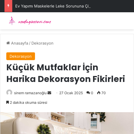
Ev Yapımı Maskelerle Leke Sorununa Çözüm Önerileri
Anasayfa
/
Dekorasyon
Dekorasyon
Küçük Mutfaklar İçin
Harika Dekorasyon Fikirleri
Bir
sinem ramazanoğlu
27 Ocak 2025
0
70
e-
2 dakika okuma süresi
posta
göndermek