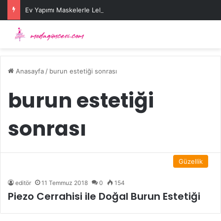
Ev Yapımı Maskelerle Leke Sorununa Çözüm Önerileri
Anasayfa
/
burun estetiği sonrası
burun estetiği
sonrası
Güzellik
editör
11 Temmuz 2018
0
154
Piezo Cerrahisi ile Doğal Burun Estetiği