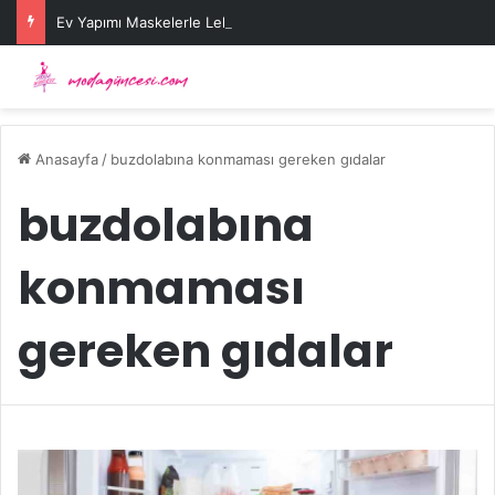
Ev Yapımı Maskelerle Leke Sorununa Çözüm Önerileri
Anasayfa
/
buzdolabına konmaması gereken gıdalar
buzdolabına
konmaması
gereken gıdalar