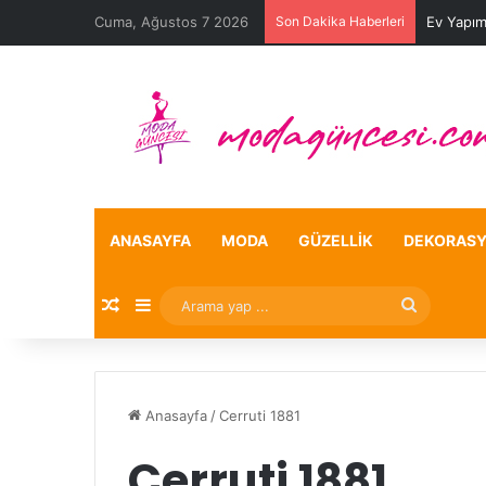
Cuma, Ağustos 7 2026
Son Dakika Haberleri
Ev Yapım
ANASAYFA
MODA
GÜZELLIK
DEKORAS
Rastgele Makale
Kenar Bölmesi
Arama
yap
...
Anasayfa
/
Cerruti 1881
Cerruti 1881