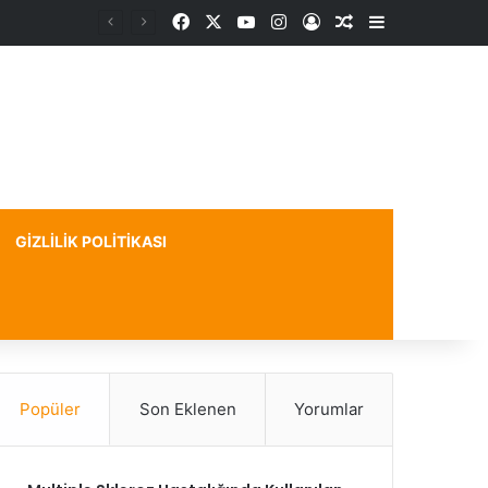
Facebook
X
YouTube
Instagram
Kayıt Ol
Rastgele Makale
Kenar Bölme
GIZLILIK POLITIKASI
Popüler
Son Eklenen
Yorumlar