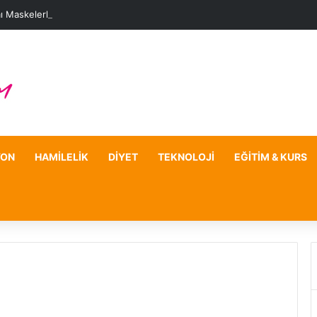
ı Maskelerle Leke Sorununa Çözüm Önerileri
YON
HAMILELIK
DIYET
TEKNOLOJI
EĞITIM & KURS