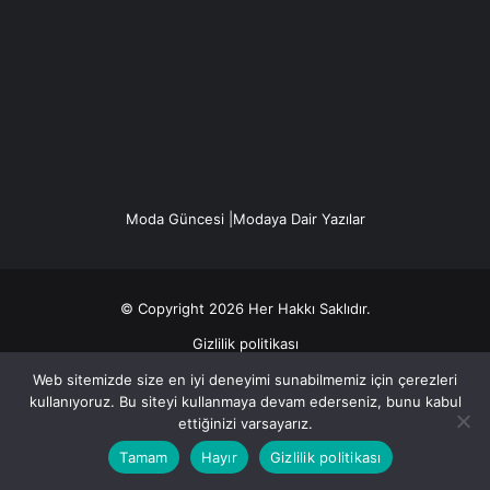
Moda Güncesi |Modaya Dair Yazılar
© Copyright 2026 Her Hakkı Saklıdır.
Gizlilik politikası
Web sitemizde size en iyi deneyimi sunabilmemiz için çerezleri
Facebook
X
YouTube
Instagram
kullanıyoruz. Bu siteyi kullanmaya devam ederseniz, bunu kabul
ettiğinizi varsayarız.
Tamam
Hayır
Gizlilik politikası
Facebook
X
WhatsApp
Telegram
Viber