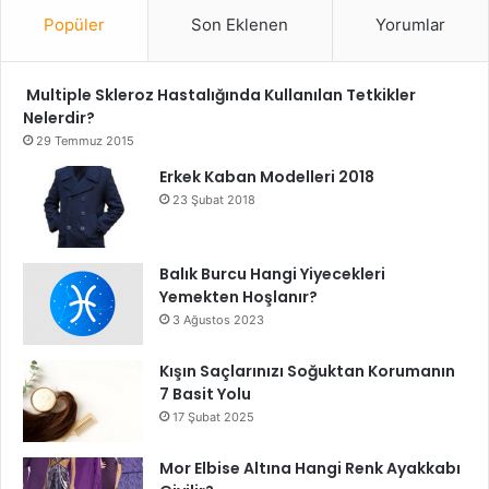
Popüler
Son Eklenen
Yorumlar
8. Stres Yönetimini Unutmayın
Kronik stres, kortizol hormonunu artırarak yağ
Multiple Skleroz Hastalığında Kullanılan Tetkikler
depolanmasına neden olur. Bu durum, özellikle karın
Nelerdir?
bölgesinde yağlanmayı tetikler. Meditasyon, derin nefes
29 Temmuz 2015
egzersizleri, yürüyüş ve hobi aktiviteleri stres düzeyini
Erkek Kaban Modelleri 2018
azaltarak hormon dengesini korur.
23 Şubat 2018
Zihinsel denge, metabolizma hızının korunmasında önemli
Balık Burcu Hangi Yiyecekleri
bir faktördür. Çünkü stres altındaki bir vücut, enerji
Yemekten Hoşlanır?
tasarrufu moduna geçer ve kalori yakımı azalır.
3 Ağustos 2023
Sonuç
Kışın Saçlarınızı Soğuktan Korumanın
7 Basit Yolu
Metabolizma Hızını Artıran Kolay Diyet Tüyoları
, sadece
17 Şubat 2025
kilo vermek isteyenler için değil, genel sağlık durumunu
iyileştirmek isteyen herkes için uygulanabilir yöntemlerdir.
Mor Elbise Altına Hangi Renk Ayakkabı