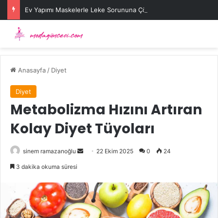
Ev Yapımı Maskelerle Leke Sorununa Çözüm Önerileri
Anasayfa
/
Diyet
Diyet
Metabolizma Hızını Artıran
Kolay Diyet Tüyoları
Bir
sinem ramazanoğlu
22 Ekim 2025
0
24
e-
3 dakika okuma süresi
posta
göndermek