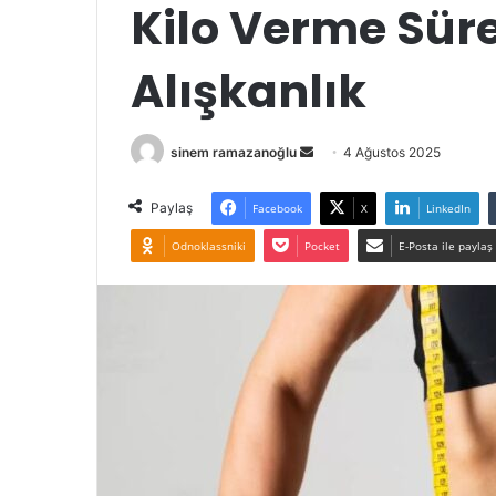
Kilo Verme Sür
Alışkanlık
Bir
sinem ramazanoğlu
4 Ağustos 2025
e-
posta
Paylaş
Facebook
X
LinkedIn
göndermek
Odnoklassniki
Pocket
E-Posta ile paylaş