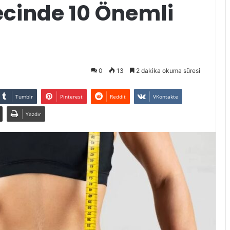
ecinde 10 Önemli
0
13
2 dakika okuma süresi
Tumblr
Pinterest
Reddit
VKontakte
Yazdır