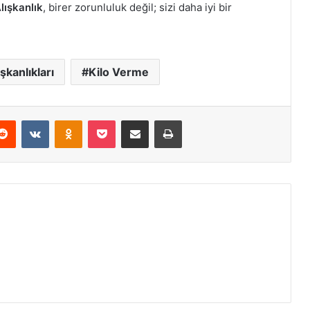
lışkanlık
, birer zorunluluk değil; sizi daha iyi bir
ışkanlıkları
Kilo Verme
erest
Reddit
VKontakte
Odnoklassniki
Pocket
E-Posta ile paylaş
Yazdır