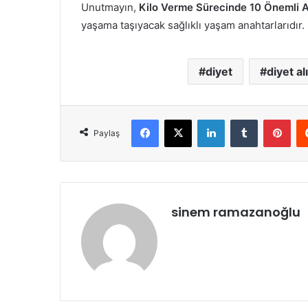
Unutmayın,
Kilo Verme Sürecinde 10 Önemli A
yaşama taşıyacak sağlıklı yaşam anahtarlarıdır.
diyet
diyet al
Facebook
X
LinkedIn
Tumblr
Pint
Paylaş
sinem ramazanoğlu