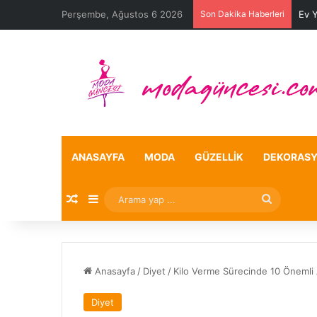
Perşembe, Ağustos 6 2026
Son Dakika Haberleri
Ev 
ANASAYFA
MODA
GÜZELLIK
DEKORAS
Rastgele Makale
Kenar Bölmesi
Arama
yap
...
Anasayfa
/
Diyet
/
Kilo Verme Sürecinde 10 Önemli A
Diyet