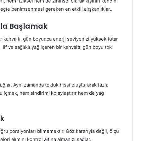
eri, hem fiziksel hem de zihinsel olarak kişinin kendini
üreçte benimsenmesi gereken en etkili alışkanlıklar…
ıyla Başlamak
 kahvaltı, gün boyunca enerji seviyenizi yüksek tutar
lif ve sağlıklı yağ içeren bir kahvaltı, gün boyu tok
ğlar. Aynı zamanda tokluk hissi oluşturarak fazla
 içmek, hem sindirimi kolaylaştırır hem de yağ
ak
ru porsiyonları bilmemektir. Göz kararıyla değil, ölçü
ori alımını kontrol altına almanızı sağlar.