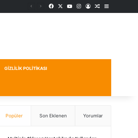
Facebook
X
YouTube
Instagram
Kayıt Ol
Rastgele Makale
Kenar Bölme
GIZLILIK POLITIKASI
Popüler
Son Eklenen
Yorumlar