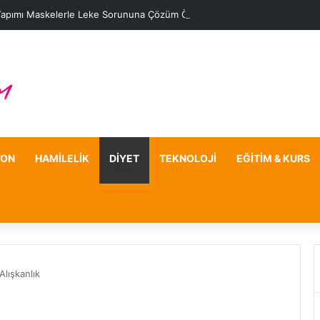
Yapımı Maskelerle Leke Sorununa Çözüm Önerileri
YON
HAMILELIK
DIYET
TEKNOLOJI
EĞITIM & KURS
lışkanlık