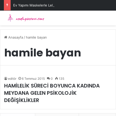
Ev Yapımı Maskelerle Leke Sorununa Çözüm Önerileri
Anasayfa
/
hamile bayan
hamile bayan
editör
6 Temmuz 2015
0
135
HAMİLELİK SÜRECİ BOYUNCA KADINDA
MEYDANA GELEN PSİKOLOJİK
DEĞİŞİKLİKLER