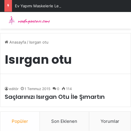
Ev Yapımı Maskelerle Leke Sorununa Çözüm Önerileri
Anasayfa
/
Isırgan otu
Isırgan otu
editör
1 Temmuz 2015
0
114
Saçlarınızı Isırgan Otu İle Şımartın
Popüler
Son Eklenen
Yorumlar