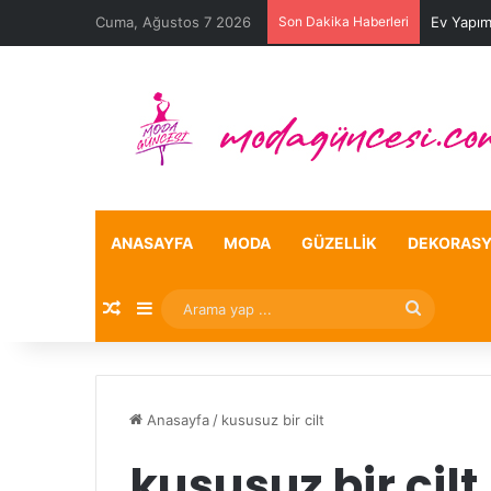
Cuma, Ağustos 7 2026
Son Dakika Haberleri
Ev Yapım
ANASAYFA
MODA
GÜZELLIK
DEKORAS
Rastgele Makale
Kenar Bölmesi
Arama
yap
...
Anasayfa
/
kususuz bir cilt
kususuz bir cilt