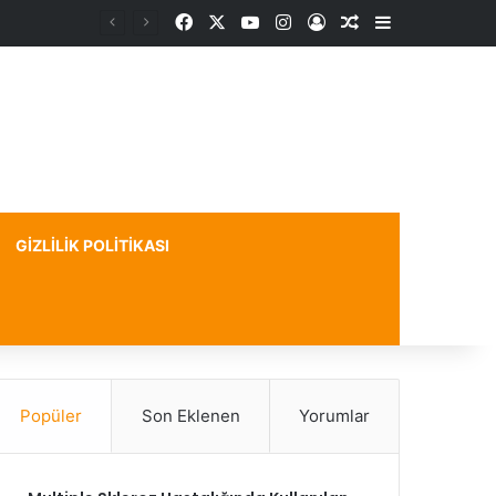
Facebook
X
YouTube
Instagram
Kayıt Ol
Rastgele Makale
Kenar Bölme
GIZLILIK POLITIKASI
Popüler
Son Eklenen
Yorumlar