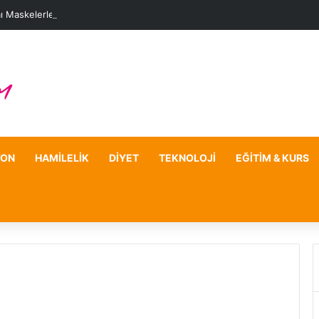
ı Maskelerle Leke Sorununa Çözüm Önerileri
YON
HAMILELIK
DIYET
TEKNOLOJI
EĞITIM & KURS