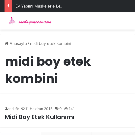
Ev Yapımı Maskelerle Leke Sorununa Çözüm Önerileri
Anasayfa
/
midi boy etek kombini
midi boy etek
kombini
editör
11 Haziran 2015
0
141
Midi Boy Etek Kullanımı