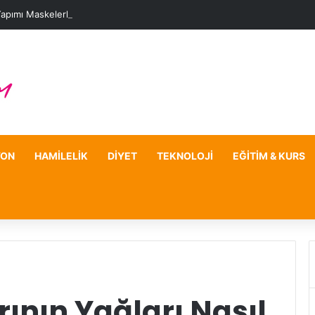
Yapımı Maskelerle Leke Sorununa Çözüm Önerileri
YON
HAMILELIK
DIYET
TEKNOLOJI
EĞITIM & KURS
ının Yağları Nasıl