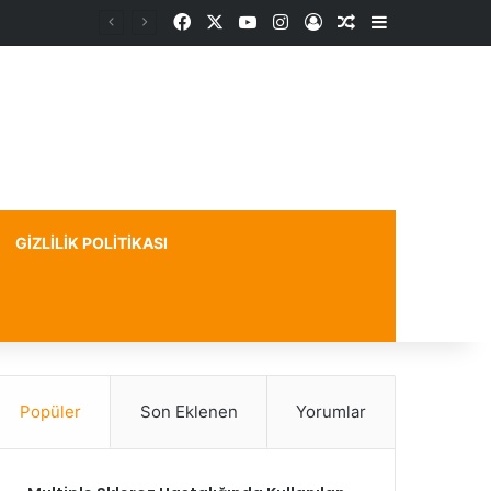
Facebook
X
YouTube
Instagram
Kayıt Ol
Rastgele Makale
Kenar Bölme
GIZLILIK POLITIKASI
Popüler
Son Eklenen
Yorumlar