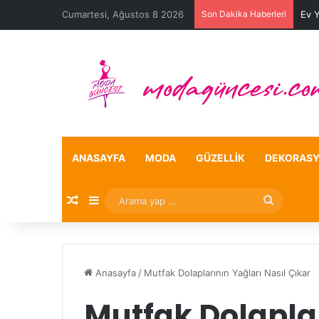
Cumartesi, Ağustos 8 2026
Son Dakika Haberleri
Ev 
ANASAYFA
MODA
GÜZELLIK
DEKORAS
Rastgele Makale
Kenar Bölmesi
Arama
yap
...
Anasayfa
/
Mutfak Dolaplarının Yağları Nasıl Çıkar
Mutfak Dolaplar