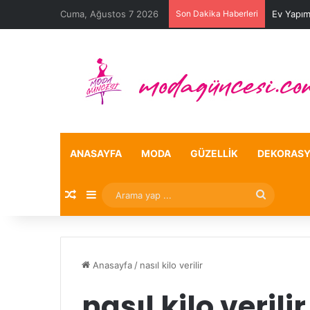
Cuma, Ağustos 7 2026
Son Dakika Haberleri
Ev Yapım
ANASAYFA
MODA
GÜZELLIK
DEKORAS
Rastgele Makale
Kenar Bölmesi
Arama
yap
...
Anasayfa
/
nasıl kilo verilir
nasıl kilo verilir