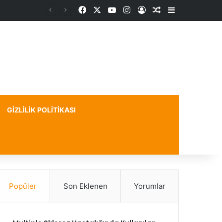
Facebook
X
YouTube
Instagram
Kayıt Ol
Rastgele Makale
Kenar Bölme
GIZLILIK POLITIKASI
Popüler
Son Eklenen
Yorumlar