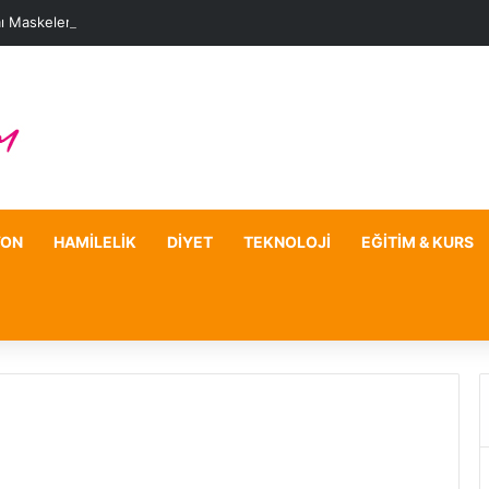
ı Maskelerle Leke Sorununa Çözüm Önerileri
YON
HAMILELIK
DIYET
TEKNOLOJI
EĞITIM & KURS