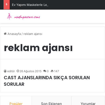
Ev Yapımı Maskelerle Leke Sorununa Çözüm Önerileri
Anasayfa
/
reklam ajansı
reklam ajansı
editör
26 Ağustos 2015
0
147
CAST AJANSLARINDA SIKÇA SORULAN
SORULAR
Popüler
Son Eklenen
Yorumlar