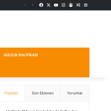
Facebook
X
YouTube
Instagram
Kayıt Ol
Rastgele Makale
Kenar Bölme
GIZLILIK POLITIKASI
Popüler
Son Eklenen
Yorumlar