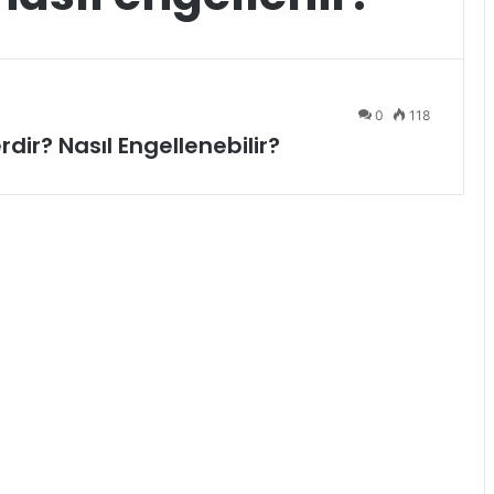
0
118
dir? Nasıl Engellenebilir?