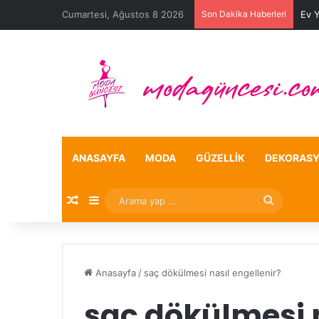
Cumartesi, Ağustos 8 2026
Son Dakika Haberleri
Ev 
ANASAYFA
MODA
GÜZELLIK
DEKORAS
Rastgele Makale
Kenar Bölmesi
Arama
yap
...
Anasayfa
/
saç dökülmesi nasıl engellenir?
saç dökülmesi n