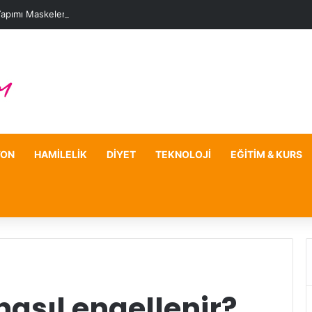
Yapımı Maskelerle Leke Sorununa Çözüm Önerileri
YON
HAMILELIK
DIYET
TEKNOLOJI
EĞITIM & KURS
asıl engellenir?