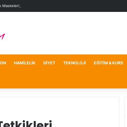
ı Maskelerle Leke Sorununa Çözüm Önerileri
YON
HAMILELIK
DIYET
TEKNOLOJI
EĞITIM & KURS
etkikleri