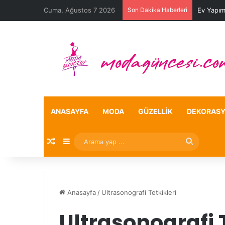
Cuma, Ağustos 7 2026
Son Dakika Haberleri
Ev Yapım
ANASAYFA
MODA
GÜZELLIK
DEKORAS
Rastgele Makale
Kenar Bölmesi
Arama
yap
...
Anasayfa
/
Ultrasonografi Tetkikleri
Ultrasonografi T