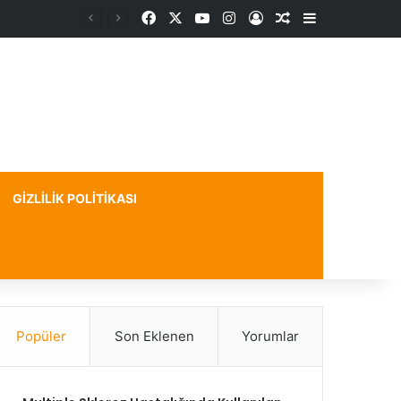
Facebook
X
YouTube
Instagram
Kayıt Ol
Rastgele Makale
Kenar Bölme
GIZLILIK POLITIKASI
Popüler
Son Eklenen
Yorumlar