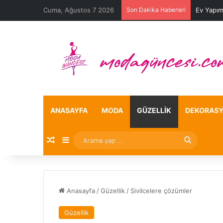
Cuma, Ağustos 7 2026
Son Dakika Haberleri
Ev Yapım
ANASAYFA
MODA
GÜZELLIK
DEKORAS
Rastgele Makale
Kenar Bölmesi
Arama
yap
...
Anasayfa
/
Güzellik
/
Sivilcelere çözümler
Güzellik