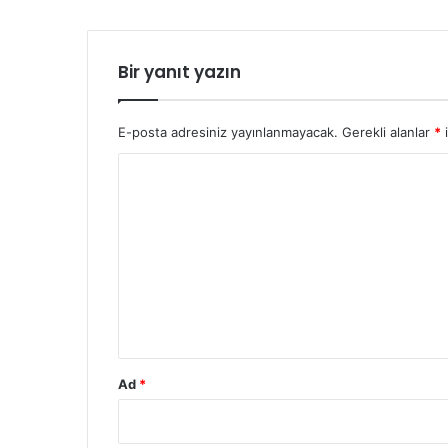
Bir yanıt yazın
E-posta adresiniz yayınlanmayacak.
Gerekli alanlar
*
i
Y
o
r
u
m
*
Ad
*