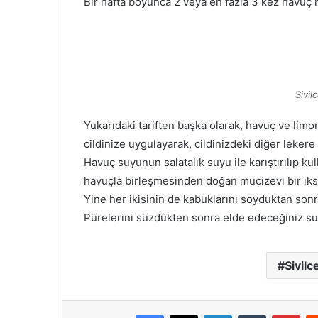
Bir hafta boyunca 2 veya en fazla 3 kez havuç m
Sivil
Yukarıdaki tariften başka olarak, havuç ve limo
cildinize uygulayarak, cildinizdeki diğer lekere 
Havuç suyunun salatalık suyu ile karıştırılıp kul
havuçla birleşmesinden doğan mucizevi bir iks
Yine her ikisinin de kabuklarını soyduktan son
Pürelerini süzdükten sonra elde edeceğiniz sula
Sivil
Facebook
X
LinkedIn
Tumblr
Pint