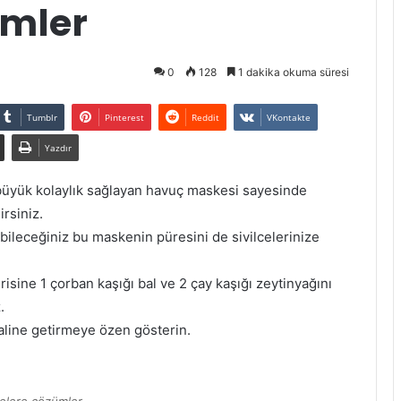
ümler
0
128
1 dakika okuma süresi
Tumblr
Pinterest
Reddit
VKontakte
Yazdır
büyük kolaylık sağlayan havuç maskesi sayesinde
irsiniz.
ileceğiniz bu maskenin püresini de sivilcelerinize
sine 1 çorban kaşığı bal ve 2 çay kaşığı zeytinyağını
.
aline getirmeye özen gösterin.