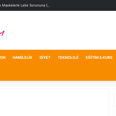
ı Maskelerle Leke Sorununa Çözüm Önerileri
YON
HAMILELIK
DIYET
TEKNOLOJI
EĞITIM & KURS