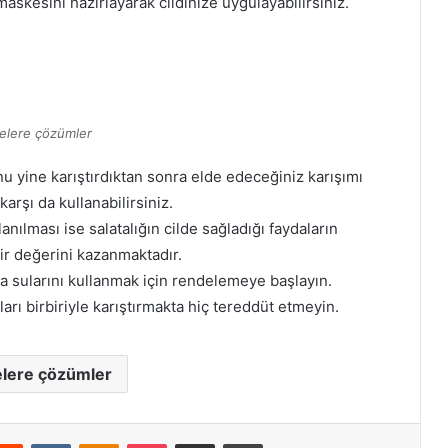
askesini hazırlayarak cildinize uygulayabilirsiniz.
celere çözümler
nu yine karıştırdıktan sonra elde edeceğiniz karışımı
karşı da kullanabilirsiniz.
lanılması ise salatalığın cilde sağladığı faydaların
ir değerini kazanmaktadır.
ra sularını kullanmak için rendelemeye başlayın.
rı birbiriyle karıştırmakta hiç tereddüt etmeyin.
celere çözümler
erest
Reddit
VKontakte
Odnoklassniki
Pocket
E-Posta ile paylaş
Yazdır