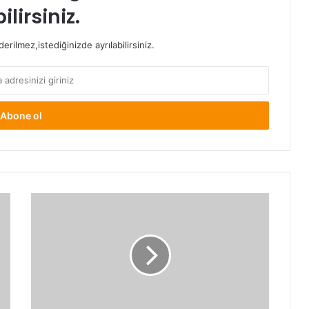
ilirsiniz.
rilmez,istediğinizde ayrılabilirsiniz.
YAZIN
TRENDİ:KİMONOLAR