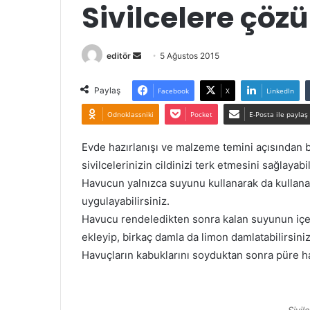
Sivilcelere çöz
Bir
editör
5 Ağustos 2015
e-
posta
Paylaş
Facebook
X
LinkedIn
göndermek
Odnoklassniki
Pocket
E-Posta ile paylaş
Evde hazırlanışı ve malzeme temini açısından 
sivilcelerinizin cildinizi terk etmesini sağlayabil
Havucun yalnızca suyunu kullanarak da kullanab
uygulayabilirsiniz.
Havucu rendeledikten sonra kalan suyunun içeri
ekleyip, birkaç damla da limon damlatabilirsiniz
Havuçların kabuklarını soyduktan sonra püre h