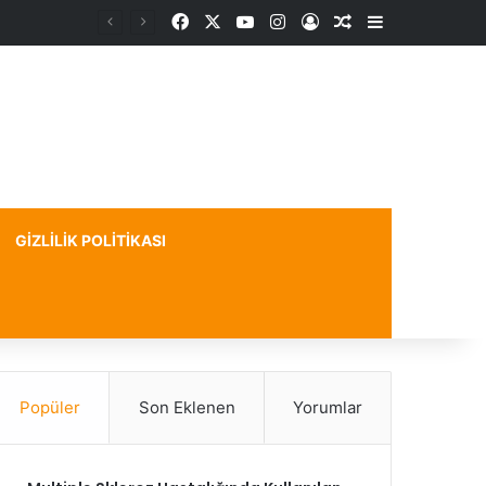
Facebook
X
YouTube
Instagram
Kayıt Ol
Rastgele Makale
Kenar Bölme
GIZLILIK POLITIKASI
Popüler
Son Eklenen
Yorumlar