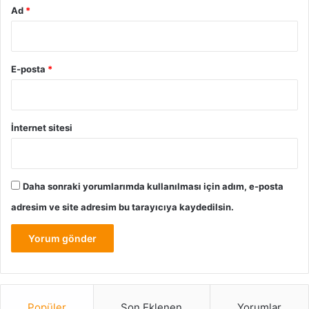
ama etkileyici bir estetikle donatılmış olur.
Ad
*
Vintage Aksesuarlarla Dekorasyon
E-posta
*
İnternet sitesi
Daha sonraki yorumlarımda kullanılması için adım, e-posta
adresim ve site adresim bu tarayıcıya kaydedilsin.
Popüler
Son Eklenen
Yorumlar