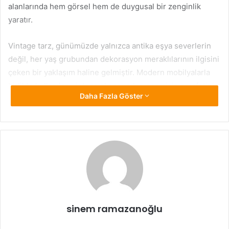
alanlarında hem görsel hem de duygusal bir zenginlik
yaratır.
Vintage tarz, günümüzde yalnızca antika eşya severlerin
değil, her yaş grubundan dekorasyon meraklılarının ilgisini
çeken bir yaklaşım haline gelmiştir. Modern mobilyalarla
birlikte kullanılan vintage aksesuarlar, geçmişin zarafetini
Daha Fazla Göster
günümüzün konforuyla buluşturur. İster bir salon, ister
yatak odası ya da mutfak olsun; doğru seçilmiş vintage
detaylar sayesinde her alan sofistike bir görünüme
kavuşabilir.
Vintage Aksesuarların Dekora
Katkısı
Vintage aksesuarlar; mobilyalar, aynalar, lambaderler,
sinem ramazanoğlu
saatler, porselenler, işlemeli tekstil ürünleri ve daha birçok