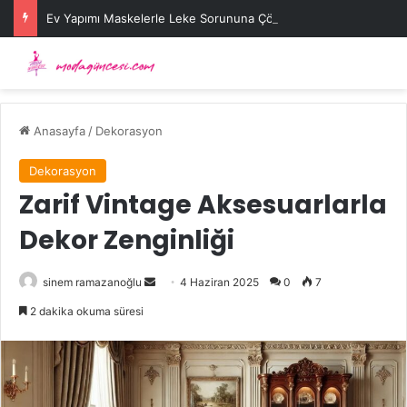
Ev Yapımı Maskelerle Leke Sorununa Çözüm Önerileri
Anasayfa
/
Dekorasyon
Dekorasyon
Zarif Vintage Aksesuarlarla
Dekor Zenginliği
Bir
sinem ramazanoğlu
4 Haziran 2025
0
7
e-
2 dakika okuma süresi
posta
göndermek